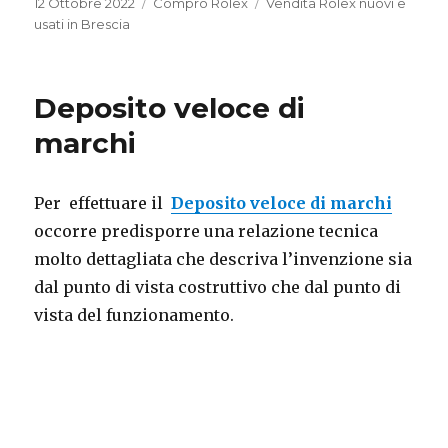
Pubblicato
Categorie
Tag
12 Ottobre 2022
Compro Rolex
Vendita Rolex nuovi e
il
usati in Brescia
Deposito veloce di
marchi
Per effettuare il
Deposito veloce di marchi
occorre predisporre una relazione tecnica
molto dettagliata che descriva l’invenzione sia
dal punto di vista costruttivo che dal punto di
vista del funzionamento.