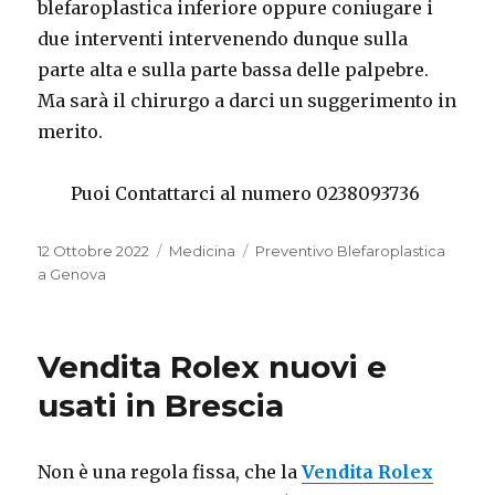
blefaroplastica inferiore oppure coniugare i
due interventi intervenendo dunque sulla
parte alta e sulla parte bassa delle palpebre.
Ma sarà il chirurgo a darci un suggerimento in
merito.
Puoi Contattarci al numero 0238093736
Pubblicato
Categorie
Tag
12 Ottobre 2022
Medicina
Preventivo Blefaroplastica
il
a Genova
Vendita Rolex nuovi e
usati in Brescia
Non è una regola fissa, che la
Vendita Rolex