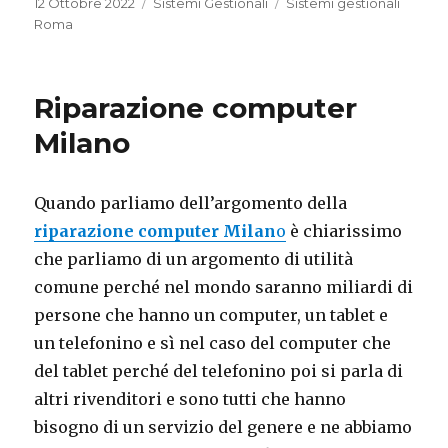
Pubblicato
Categorie
Tag
12 Ottobre 2022
Sistemi Gestionali
Sistemi gestionali
il
Roma
Riparazione computer
Milano
Quando parliamo dell’argomento della
riparazione computer Milan
o
è chiarissimo
che parliamo di un argomento di utilità
comune perché nel mondo saranno miliardi di
persone che hanno un computer, un tablet e
un telefonino e sì nel caso del computer che
del tablet perché del telefonino poi si parla di
altri rivenditori e sono tutti che hanno
bisogno di un servizio del genere e ne abbiamo