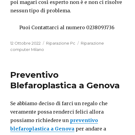
poi magari così esperto non è e non ci risolve
nessun tipo di problema.
Puoi Contattarci al numero 0238093736
Pubblicato
Categorie
Tag
12 Ottobre 2022
Riparazione Pc
Riparazione
il
computer Milano
Preventivo
Blefaroplastica a Genova
Se abbiamo deciso di farci un regalo che
veramente possa renderci felici allora
possiamo richiedere un
preventivo
blefaroplastica a Genova
per andare a