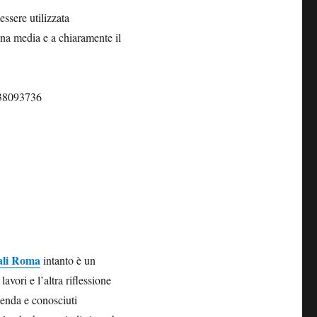
essere utilizzata
na media e a chiaramente il
238093736
nali Roma
intanto è un
vori e l’altra riflessione
ienda e conosciuti