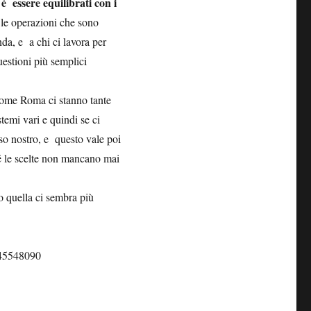
è essere equilibrati con i
 le operazioni che sono
da, e a chi ci lavora per
uestioni più semplici
 come Roma ci stanno tante
temi vari e quindi se ci
so nostro, e questo vale poi
é le scelte non mancano mai
o quella ci sembra più
645548090