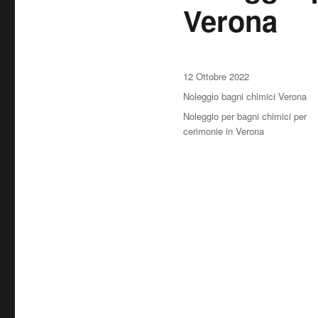
Verona
Pubblicato
12 Ottobre 2022
il
Categorie
Noleggio bagni chimici Verona
Tag
Noleggio per bagni chimici per
cerimonie in Verona