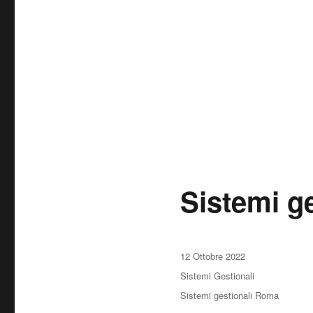
Sistemi g
Pubblicato
12 Ottobre 2022
il
Categorie
Sistemi Gestionali
Tag
Sistemi gestionali Roma