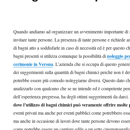
Quando andiamo ad organizzare un avvenimento importante di 
invitare tante persone. La presenza di tante persone e richiede 
di bagni atto a soddisfarle in caso di necessità ed è per questo 
noleggio pe
bagni presenti si utilizza comunque la possibilità di
cerimonie in Verona
. L’azienda che si occupa di questo genere
dei suggerimenti sulla quantità di bagni chimici perché non è de
potrebbe essere più comodo noleggiarne diversi. Questo dato ch
analizzarlo con qualcuno che se ne intende ed è competente per
dell’esperienza pregressa, ha degli ottimi suggerimenti da darci
dove l’utilizzo di bagni chimici può veramente offrire molte p
eventi privati ma anche per eventi pubblici come potrebbero essere
ma anche in occasione di lavori dove tante persone devono essere
come potrebbe essere un cantiere edile o un sette cinematografi