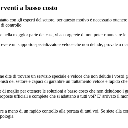
erventi a basso costo
ontatto con gli esperti del settore, per questo motivo è necessario ottener
 di controllo.
 e nella maggior parte dei casi, vi accorgerete di non poter rinunciare 
 ricevere un supporto specializzato e veloce che non delude, provate a 
 ne dite di trovare un servizio speciale e veloce che non delude i vostri
isti del settore e capaci di garantire un trattamento veloce e rapido che s
re di meglio per ottenere le soluzioni a basso costo che non deludono i g
oposte ufficiali e complete che si adattano a tutti voi? E’ arrivato il mo
re a meno di un rapido controllo alla portata di tutti voi. Se siete alla c
ipologia.