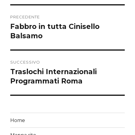
Navigazione
PRECEDENTE
articoli
Fabbro in tutta Cinisello
Articolo
precedente:
Balsamo
SUCCESSIVO
Traslochi Internazionali
Articolo
successivo:
Programmati Roma
Home