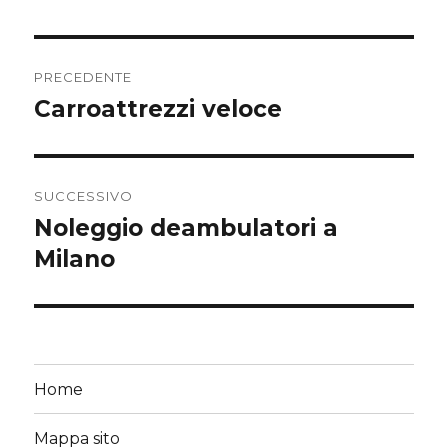
Navigazione
PRECEDENTE
articoli
Carroattrezzi veloce
Articolo
precedente:
SUCCESSIVO
Noleggio deambulatori a
Articolo
successivo:
Milano
Home
Mappa sito