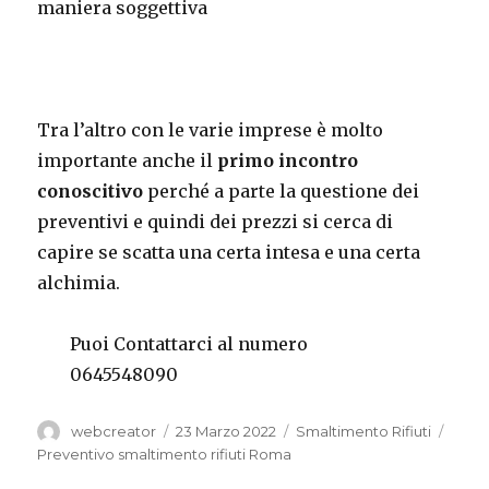
maniera soggettiva
Tra l’altro con le varie imprese è molto
importante anche il
primo incontro
conoscitivo
perché a parte la questione dei
preventivi e quindi dei prezzi si cerca di
capire se scatta una certa intesa e una certa
alchimia.
Puoi Contattarci al numero
0645548090
Autore
Pubblicato
Categorie
Tag
webcreator
23 Marzo 2022
Smaltimento Rifiuti
il
Preventivo smaltimento rifiuti Roma