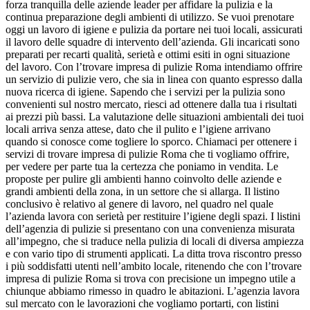
forza tranquilla delle aziende leader per affidare la pulizia e la
continua preparazione degli ambienti di utilizzo. Se vuoi prenotare
oggi un lavoro di igiene e pulizia da portare nei tuoi locali, assicurati
il lavoro delle squadre di intervento dell’azienda. Gli incaricati sono
preparati per recarti qualità, serietà e ottimi esiti in ogni situazione
del lavoro. Con l’trovare impresa di pulizie Roma intendiamo offrire
un servizio di pulizie vero, che sia in linea con quanto espresso dalla
nuova ricerca di igiene. Sapendo che i servizi per la pulizia sono
convenienti sul nostro mercato, riesci ad ottenere dalla tua i risultati
ai prezzi più bassi. La valutazione delle situazioni ambientali dei tuoi
locali arriva senza attese, dato che il pulito e l’igiene arrivano
quando si conosce come togliere lo sporco. Chiamaci per ottenere i
servizi di trovare impresa di pulizie Roma che ti vogliamo offrire,
per vedere per parte tua la certezza che poniamo in vendita. Le
proposte per pulire gli ambienti hanno coinvolto delle aziende e
grandi ambienti della zona, in un settore che si allarga. Il listino
conclusivo è relativo al genere di lavoro, nel quadro nel quale
l’azienda lavora con serietà per restituire l’igiene degli spazi. I listini
dell’agenzia di pulizie si presentano con una convenienza misurata
all’impegno, che si traduce nella pulizia di locali di diversa ampiezza
e con vario tipo di strumenti applicati. La ditta trova riscontro presso
i più soddisfatti utenti nell’ambito locale, ritenendo che con l’trovare
impresa di pulizie Roma si trova con precisione un impegno utile a
chiunque abbiamo rimesso in quadro le abitazioni. L’agenzia lavora
sul mercato con le lavorazioni che vogliamo portarti, con listini