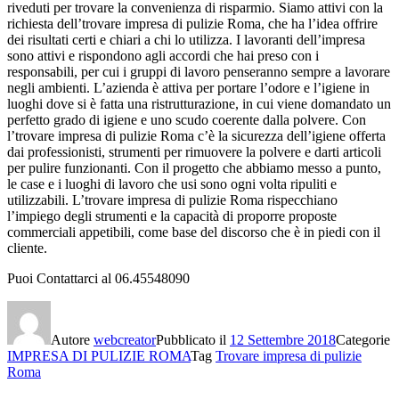
riveduti per trovare la convenienza di risparmio. Siamo attivi con la
richiesta dell’trovare impresa di pulizie Roma, che ha l’idea offrire
dei risultati certi e chiari a chi lo utilizza. I lavoranti dell’impresa
sono attivi e rispondono agli accordi che hai preso con i
responsabili, per cui i gruppi di lavoro penseranno sempre a lavorare
negli ambienti. L’azienda è attiva per portare l’odore e l’igiene in
luoghi dove si è fatta una ristrutturazione, in cui viene domandato un
perfetto grado di igiene e uno scudo coerente dalla polvere. Con
l’trovare impresa di pulizie Roma c’è la sicurezza dell’igiene offerta
dai professionisti, strumenti per rimuovere la polvere e darti articoli
per pulire funzionanti. Con il progetto che abbiamo messo a punto,
le case e i luoghi di lavoro che usi sono ogni volta ripuliti e
utilizzabili. L’trovare impresa di pulizie Roma rispecchiano
l’impiego degli strumenti e la capacità di proporre proposte
commerciali appetibili, come base del discorso che è in piedi con il
cliente.
Puoi Contattarci al 06.45548090
Autore
webcreator
Pubblicato il
12 Settembre 2018
Categorie
IMPRESA DI PULIZIE ROMA
Tag
Trovare impresa di pulizie
Roma