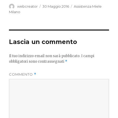
Autore
Pubblicato
Categorie
webcreator
30 Maggio 2016
Assistenza Miele
il
Milano
Lascia un commento
Il tuo indirizzo email non sarà pubblicato.
I campi
obbligatori sono contrassegnati
*
COMMENTO
*