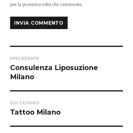
per la prossima volta che commento.
Navigazione
PRECEDENTE
articoli
Consulenza Liposuzione
Articolo
precedente:
Milano
SUCCESSIVO
Tattoo Milano
Articolo
successivo: