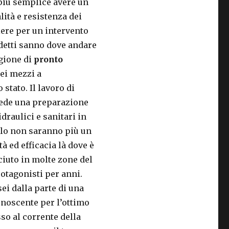
 più semplice avere un
lità e resistenza dei
iere per un intervento
ddetti sanno dove andare
agione di
pronto
dei mezzi a
stato. Il lavoro di
evede una preparazione
draulici e sanitari in
llo non saranno più un
 ed efficacia là dove è
ciuto in molte zone del
protagonisti per anni.
sei dalla parte di una
conoscente per l’ottimo
so al corrente della