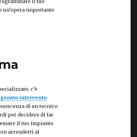
 programmare il tuo
are un’opera importante
oma
ecializzate, c’è
l
pronto intervento
conoscenza di un tecnico
rdi per decidere di far
temare il tuo impianto
on arrenderti al