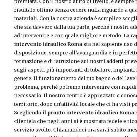
premiata. Con il nostro aiuto di livello, è sempre
risultato ottimo senza cedere nulla riguardo a qua
materiali. Con la nostra azienda è semplice scegl
che sia davvero dalla tua parte, perché i nostri a
ad intervenire e con quale migliore metodo. La r
intervento idraulico Roma
sta nel sapiente uso 
disposizione, sempre all’avanguardia e in perfetto 
formazione e di istruzione sui nostri addetti pr
sugli aspetti più importanti di tubature, impianti i
genere. Il funzionamento del tuo bagno o del lave
problema, perché potremo intervenire con rapidità
necessario. Il nostro centro è apprezzato e conos
territorio, dopo un’attività locale che ci ha visti 
Scegliendo il
pronto intervento idraulico Roma
clientela che negli anni si è mostrata fedele e ri
servizio svolto. Chiamandoci ora sarai subito mes