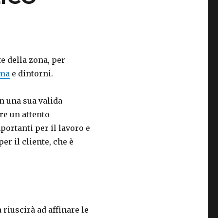
te della zona, per
oma
e dintorni.
on una sua valida
re un attento
portanti per il lavoro e
r il cliente, che è
a riuscirà ad affinare le