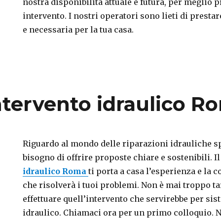
nostra disponibilità attuale e futura, per meglio
intervento. I nostri operatori sono lieti di prest
e necessaria per la tua casa.
ntervento idraulico R
Riguardo al mondo delle riparazioni idrauliche sp
bisogno di offrire proposte chiare e sostenibili. I
idraulico Roma
ti porta a casa l’esperienza e la 
che risolverà i tuoi problemi. Non è mai troppo ta
effettuare quell’intervento che servirebbe per sis
to
idraulico. Chiamaci ora per un primo colloquio. N