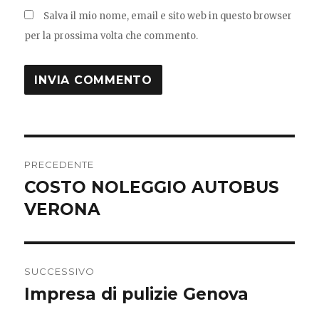
Salva il mio nome, email e sito web in questo browser
per la prossima volta che commento.
Navigazione
PRECEDENTE
articoli
COSTO NOLEGGIO AUTOBUS
Articolo
precedente:
VERONA
SUCCESSIVO
Impresa di pulizie Genova
Articolo
successivo: