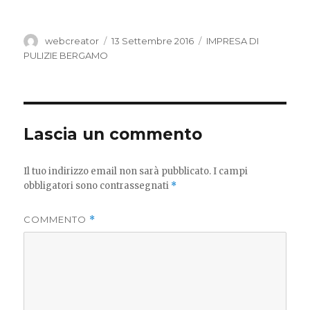
Autore
Pubblicato
Categorie
webcreator
13 Settembre 2016
IMPRESA DI
il
PULIZIE BERGAMO
Lascia un commento
Il tuo indirizzo email non sarà pubblicato.
I campi
obbligatori sono contrassegnati
*
COMMENTO
*