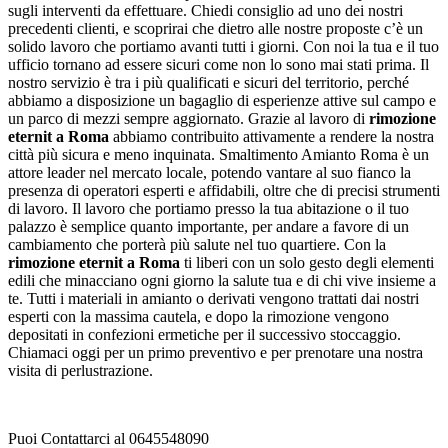
sugli interventi da effettuare. Chiedi consiglio ad uno dei nostri
precedenti clienti, e scoprirai che dietro alle nostre proposte c’è un
solido lavoro che portiamo avanti tutti i giorni. Con noi la tua e il tuo
ufficio tornano ad essere sicuri come non lo sono mai stati prima. Il
nostro servizio è tra i più qualificati e sicuri del territorio, perché
abbiamo a disposizione un bagaglio di esperienze attive sul campo e
un parco di mezzi sempre aggiornato. Grazie al lavoro di
rimozione
eternit a Roma
abbiamo contribuito attivamente a rendere la nostra
città più sicura e meno inquinata. Smaltimento Amianto Roma è un
attore leader nel mercato locale, potendo vantare al suo fianco la
presenza di operatori esperti e affidabili, oltre che di precisi strumenti
di lavoro. Il lavoro che portiamo presso la tua abitazione o il tuo
palazzo è semplice quanto importante, per andare a favore di un
cambiamento che porterà più salute nel tuo quartiere. Con la
rimozione eternit a Roma
ti liberi con un solo gesto degli elementi
edili che minacciano ogni giorno la salute tua e di chi vive insieme a
te. Tutti i materiali in amianto o derivati vengono trattati dai nostri
esperti con la massima cautela, e dopo la rimozione vengono
depositati in confezioni ermetiche per il successivo stoccaggio.
Chiamaci oggi per un primo preventivo e per prenotare una nostra
visita di perlustrazione.
Puoi Contattarci al 0645548090