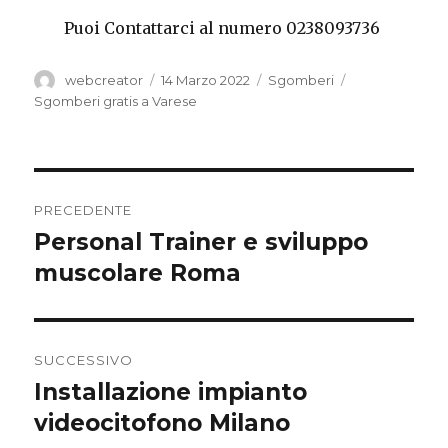
Puoi Contattarci al numero 0238093736
Autore
Pubblicato
Categorie
Tag
webcreator
14 Marzo 2022
Sgomberi
il
Sgomberi gratis a Varese
Navigazione
PRECEDENTE
articoli
Personal Trainer e sviluppo
Articolo
precedente:
muscolare Roma
SUCCESSIVO
Installazione impianto
Articolo
successivo:
videocitofono Milano