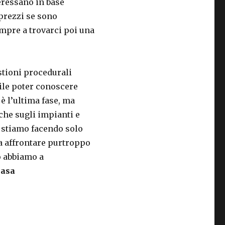
eressano in base
prezzi se sono
mpre a trovarci poi una
stioni procedurali
bile poter conoscere
 è l’ultima fase, ma
iche sugli impianti e
e stiamo facendo solo
a affrontare purtroppo
o abbiamo a
casa