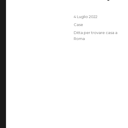
Pubblicato
4 Luglio 2022
il
Categorie
Case
Tag
Ditta per trovare casa a
Roma