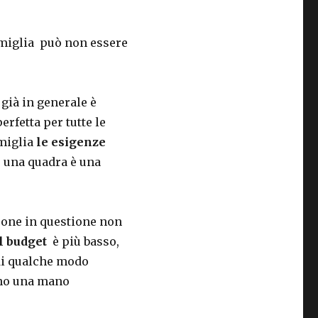
famiglia può non essere
già in generale è
perfetta per tutte le
miglia
le esigenze
e una quadra è una
sone in questione non
l budget
è più basso,
ndi qualche modo
nno una mano