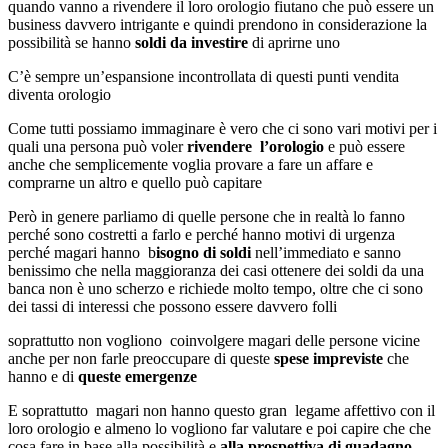
quando vanno a rivendere il loro orologio fiutano che può essere un
business davvero intrigante e quindi prendono in considerazione la
possibilità se hanno
soldi da investire
di aprirne uno
C’è sempre un’espansione incontrollata di questi punti vendita
diventa orologio
Come tutti possiamo immaginare è vero che ci sono vari motivi per i
quali una persona può voler
rivendere l’orologio
e può essere
anche che semplicemente voglia provare a fare un affare e
comprarne un altro e quello può capitare
Però in genere parliamo di quelle persone che in realtà lo fanno
perché sono costretti a farlo e perché hanno motivi di urgenza
perché magari hanno b
isogno di soldi
nell’immediato e sanno
benissimo che nella maggioranza dei casi ottenere dei soldi da una
banca non è uno scherzo e richiede molto tempo, oltre che ci sono
dei tassi di interessi che possono essere davvero folli
soprattutto non vogliono coinvolgere magari delle persone vicine
anche per non farle preoccupare di queste
spese impreviste
che
hanno e di
queste emergenze
E soprattutto magari non hanno questo gran legame affettivo con il
loro orologio e almeno lo vogliono far valutare e poi capire che che
cosa fare in base alla possibilità e
alla prospettiva di guadagno.