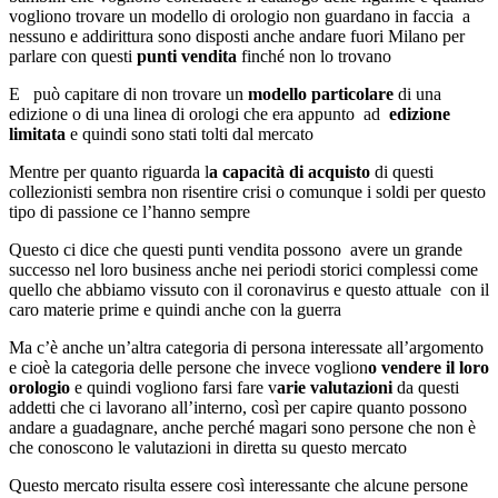
vogliono trovare un modello di orologio non guardano in faccia a
nessuno e addirittura sono disposti anche andare fuori Milano per
parlare con questi
punti vendita
finché non lo trovano
E può capitare di non trovare un
modello particolare
di una
edizione o di una linea di orologi che era appunto ad
edizione
limitata
e quindi sono stati tolti dal mercato
Mentre per quanto riguarda l
a capacità di acquisto
di questi
collezionisti sembra non risentire crisi o comunque i soldi per questo
tipo di passione ce l’hanno sempre
Questo ci dice che questi punti vendita possono avere un grande
successo nel loro business anche nei periodi storici complessi come
quello che abbiamo vissuto con il coronavirus e questo attuale con il
caro materie prime e quindi anche con la guerra
Ma c’è anche un’altra categoria di persona interessate all’argomento
e cioè la categoria delle persone che invece voglion
o vendere il loro
orologio
e quindi vogliono farsi fare v
arie valutazioni
da questi
addetti che ci lavorano all’interno, così per capire quanto possono
andare a guadagnare, anche perché magari sono persone che non è
che conoscono le valutazioni in diretta su questo mercato
Questo mercato risulta essere così interessante che alcune persone