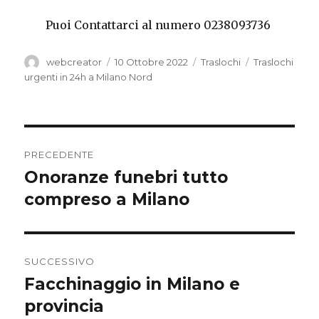
Puoi Contattarci al numero 0238093736
Autore
Pubblicato
Categorie
Tag
webcreator
10 Ottobre 2022
Traslochi
Traslochi
il
urgenti in 24h a Milano Nord
Navigazione
PRECEDENTE
articoli
Onoranze funebri tutto
Articolo
precedente:
compreso a Milano
SUCCESSIVO
Facchinaggio in Milano e
Articolo
successivo:
provincia